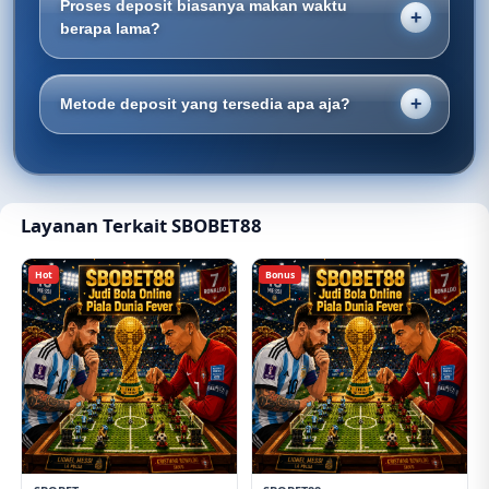
Proses deposit biasanya makan waktu
Jadi lo bisa lihat perubahan yang terjadi tanpa harus
berapa lama?
nunggu update terlalu lama.
Selama data transaksi yang dimasukin udah benar
dan nggak ada kendala dari metode pembayaran
Metode deposit yang tersedia apa aja?
yang dipilih, prosesnya umumnya berjalan cepat
Buat urusan transaksi udah cukup fleksibel. Lo bisa
sehingga lo bisa langsung lanjut menikmati
pilih deposit lewat QRIS, E-Wallet, atau transfer bank,
pertandingan.
tinggal sesuaikan sama metode pembayaran yang
Layanan Terkait SBOBET88
paling sering lo pakai.
Hot
Bonus