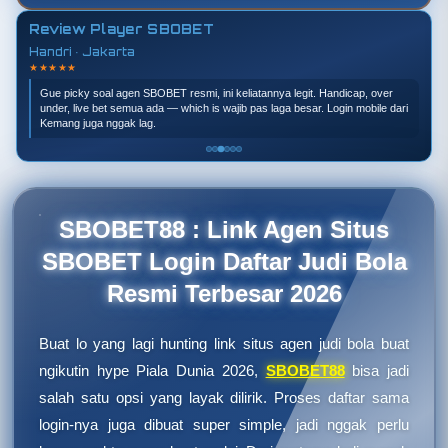
Review Player SBOBET
Handri · Jakarta
★★★★★
Gue picky soal agen SBOBET resmi, ini keliatannya legit. Handicap, over
under, live bet semua ada — which is wajib pas laga besar. Login mobile dari
Kemang juga nggak lag.
SBOBET88 : Link Agen Situs
SBOBET Login Daftar Judi Bola
Resmi Terbesar 2026
Buat lo yang lagi hunting link situs agen judi bola buat
ngikutin hype Piala Dunia 2026,
SBOBET88
bisa jadi
salah satu opsi yang layak dilirik. Proses daftar sama
login-nya juga dibuat super simple, jadi nggak perlu