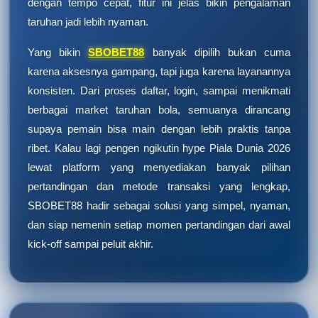
dengan tempo cepat, fitur ini jelas bikin pengalaman
taruhan jadi lebih nyaman.
Yang bikin
SBOBET88
banyak dipilih bukan cuma
karena aksesnya gampang, tapi juga karena layanannya
konsisten. Dari proses daftar, login, sampai menikmati
berbagai market taruhan bola, semuanya dirancang
supaya pemain bisa main dengan lebih praktis tanpa
ribet. Kalau lagi pengen ngikutin hype Piala Dunia 2026
lewat platform yang menyediakan banyak pilihan
pertandingan dan metode transaksi yang lengkap,
SBOBET88 hadir sebagai solusi yang simpel, nyaman,
dan siap nemenin setiap momen pertandingan dari awal
kick-off sampai peluit akhir.