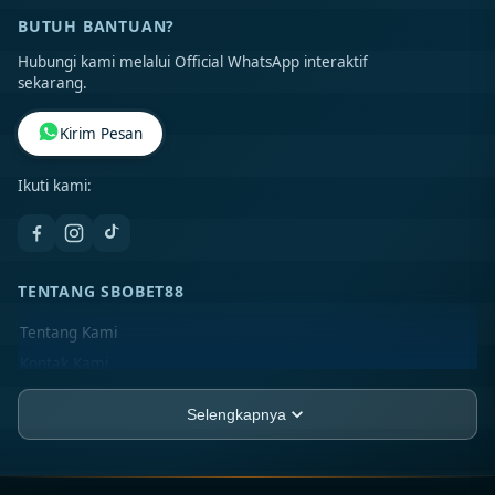
BUTUH BANTUAN?
Hubungi kami melalui Official WhatsApp interaktif
sekarang.
Kirim Pesan
Ikuti kami:
TENTANG SBOBET88
Tentang Kami
Kontak Kami
Lokasi Toko
Selengkapnya
FAQ
SBOBET88 - Agen SBOBET Resmi
KEYWORD BERKAITAN