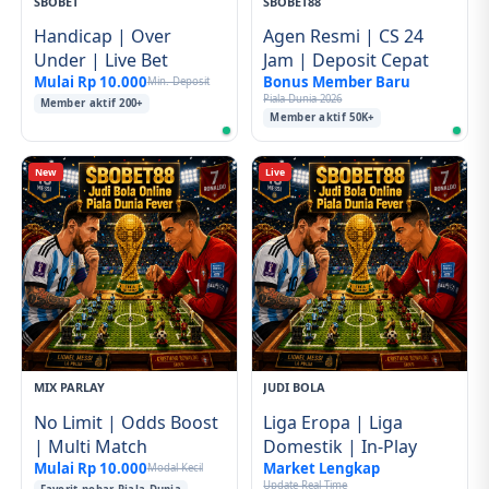
SBOBET
SBOBET88
Handicap
|
Over
Agen Resmi
|
CS 24
Under
|
Live Bet
Jam
|
Deposit Cepat
Mulai Rp 10.000
Bonus Member Baru
Min. Deposit
Piala Dunia 2026
Member aktif 200+
Member aktif 50K+
New
Live
MIX PARLAY
JUDI BOLA
No Limit
|
Odds Boost
Liga Eropa
|
Liga
|
Multi Match
Domestik
|
In-Play
Mulai Rp 10.000
Market Lengkap
Modal Kecil
Update Real-Time