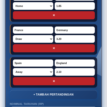
×
×
×
+ TAMBAH PERTANDINGAN
NOMINAL TARUHAN (RP)