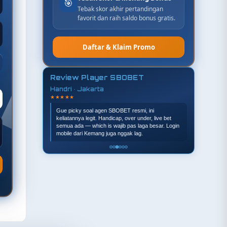
🎯
Tebak skor akhir pertandingan
favorit dan raih saldo bonus gratis.
Daftar & Klaim Promo
Review Player SBOBET
Handri · Jakarta
★★★★★
Gue picky soal agen SBOBET resmi, ini
keliatannya legit. Handicap, over under, live bet
semua ada — which is wajib pas laga besar. Login
mobile dari Kemang juga nggak lag.