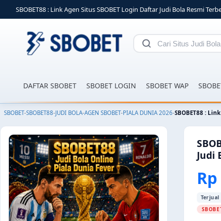
SBOBET88 : Link Agen Situs SBOBET Login Daftar Judi Bola Resmi Terb
DAFTAR SBOBET
SBOBET LOGIN
SBOBET WAP
SBOBE
SBOBET
-
SBOBET88
-
JUDI BOLA
-
AGEN SBOBET
-
PIALA DUNIA 2026
-
SBOBET88 : Link
SBOB
Judi
Rp 
Terjual
SBOBE