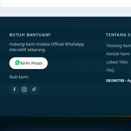
BUTUH BANTUAN?
TENTANG S
Hubungi kami melalui Official WhatsApp
Tentang Kam
interaktif sekarang.
Kontak Kami
Lokasi Toko
Kirim Pesan
FAQ
Ikuti kami:
SBOBET88 - A