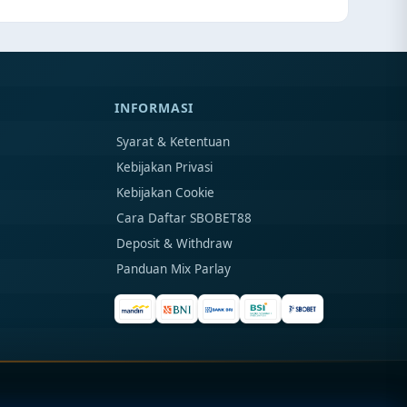
INFORMASI
Syarat & Ketentuan
Kebijakan Privasi
Kebijakan Cookie
Cara Daftar SBOBET88
Deposit & Withdraw
Panduan Mix Parlay