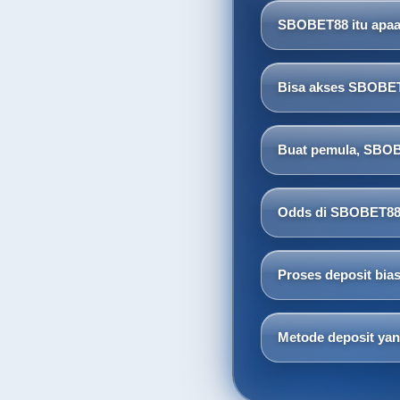
SBOBET88 itu apaa
SBOBET88 adalah plat
mulai dari liga-liga 
Bisa akses SBOBET
pertandingan dan pe
Selama situs lagi bis
cek pertandingan, at
Buat pemula, SBOB
Cukup gampang. Navig
online, lo nggak baka
Odds di SBOBET88 
Iya, odds biasanya m
bisa lihat perubahan 
Proses deposit bia
Selama data transak
yang dipilih, proses
Metode deposit yan
pertandingan.
Buat urusan transaksi
bank, tinggal sesuai