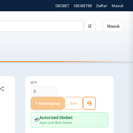
SBOBET
SBOBET88
Daftar
Masuk
🛒
Masuk
QTY
+ Keranjang
Beli
Autorized Sbobet
💳
Agen Judi Bola Resmi