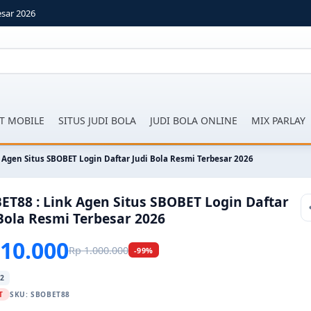
esar 2026
T MOBILE
SITUS JUDI BOLA
JUDI BOLA ONLINE
MIX PARLAY
 Agen Situs SBOBET Login Daftar Judi Bola Resmi Terbesar 2026
ET88 : Link Agen Situs SBOBET Login Daftar
 Bola Resmi Terbesar 2026
10.000
Rp 1.000.000
-99%
 2
T
SKU:
SBOBET88