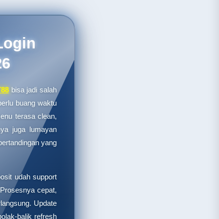
Login
26
88
bisa jadi salah
 perlu buang waktu
enu terasa clean,
nya juga lumayan
 pertandingan yang
osit udah support
. Prosesnya cepat,
rlangsung. Update
olak-balik refresh