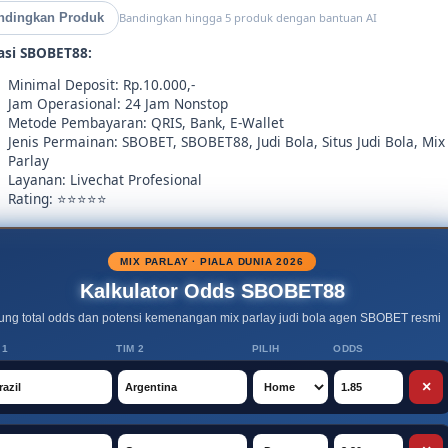
ndingkan Produk
Bandingkan hingga 5 produk dengan bantuan AI
asi SBOBET88:
Minimal Deposit: Rp.10.000,-
Jam Operasional: 24 Jam Nonstop
Metode Pembayaran: QRIS, Bank, E-Wallet
Jenis Permainan: SBOBET, SBOBET88, Judi Bola, Situs Judi Bola, Mix
Parlay
Layanan: Livechat Profesional
Rating: ⭐⭐⭐⭐⭐
MIX PARLAY · PIALA DUNIA 2026
Kalkulator Odds SBOBET88
tung total odds dan potensi kemenangan mix parlay judi bola agen SBOBET resmi
 1
TIM 2
PILIH
ODDS
×