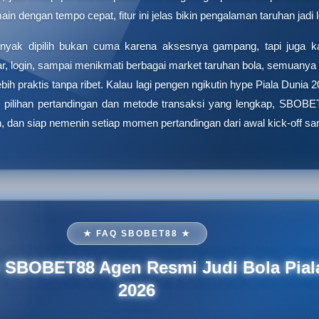
n dengan tempo cepat, fitur ini jelas bikin pengalaman taruhan jadi
yak dipilih bukan cuma karena aksesnya gampang, tapi juga k
tar, login, sampai menikmati berbagai market taruhan bola, semuany
ih praktis tanpa ribet. Kalau lagi pengen ngikutin hype Piala Dunia 2
pilihan pertandingan dan metode transaksi yang lengkap, SBOBET
 dan siap nemenin setiap momen pertandingan dari awal kick-off samp
★ FAQ SBOBET88 ★
 SBOBET88 Agen Resmi Judi Bola Pial
2026