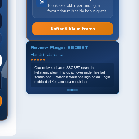
🎯
Tebak skor akhir pertandingan
favorit dan raih saldo bonus gratis.
Daftar & Klaim Promo
Review Player SBOBET
Handri · Jakarta
★★★★★
Gue picky soal agen SBOBET resmi, ini
keliatannya legit. Handicap, over under, live bet
semua ada — which is wajib pas laga besar. Login
mobile dari Kemang juga nggak lag.