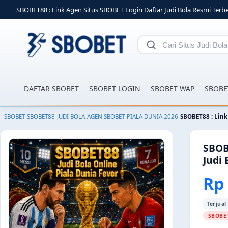
SBOBET88 : Link Agen Situs SBOBET Login Daftar Judi Bola Resmi Terb
DAFTAR SBOBET
SBOBET LOGIN
SBOBET WAP
SBOBE
SBOBET
-
SBOBET88
-
JUDI BOLA
-
AGEN SBOBET
-
PIALA DUNIA 2026
-
SBOBET88 : Link
SBOB
Judi
Rp 
Terjual
SBOBE