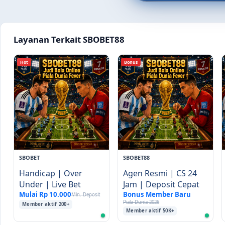
Layanan Terkait SBOBET88
Hot
Bonus
SBOBET
SBOBET88
Handicap
|
Over
Agen Resmi
|
CS 24
Under
|
Live Bet
Jam
|
Deposit Cepat
Mulai Rp 10.000
Bonus Member Baru
Min. Deposit
Piala Dunia 2026
Member aktif 200+
Member aktif 50K+