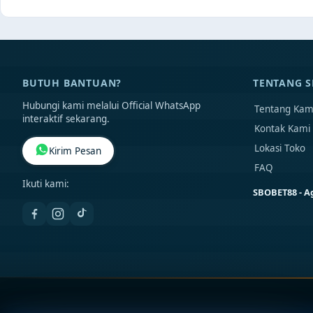
BUTUH BANTUAN?
TENTANG S
Hubungi kami melalui Official WhatsApp
Tentang Kam
interaktif sekarang.
Kontak Kami
Lokasi Toko
Kirim Pesan
FAQ
Ikuti kami:
SBOBET88 - A