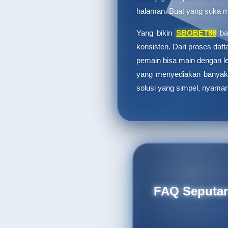
halaman. Buat yang suka mai
Yang bikin
SBOBET88
ban
konsisten. Dari proses daf
pemain bisa main dengan leb
yang menyediakan banyak 
solusi yang simpel, nyaman,
FAQ Seputar