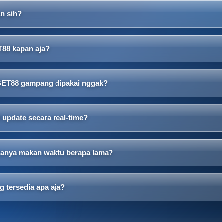
n sih?
form taruhan bola online yang nyediain berbagai pilihan market sep
populer sampai event besar kayak Piala Dunia 2026. Jadi kalau lo suka
88 kapan aja?
ngen pasang taruhan, semuanya udah tersedia dalam satu tempat.
a diakses dan koneksi internet lo stabil, akun bisa dipakai kapan aja b
au melakukan transaksi sesuai kebutuhan.
ET88 gampang dipakai nggak?
asinya dibuat simpel, jadi meskipun baru pertama kali coba taruha
l bingung cari menu login, daftar, ataupun pilihan pertandingan.
update secara real-time?
engikuti pergerakan pertandingan dan kondisi pasar secara real-time.
yang terjadi tanpa harus nunggu update terlalu lama.
sanya makan waktu berapa lama?
si yang dimasukin udah benar dan nggak ada kendala dari metode 
nya umumnya berjalan cepat sehingga lo bisa langsung lanjut menikma
g tersedia apa aja?
 udah cukup fleksibel. Lo bisa pilih deposit lewat QRIS, E-Wallet, ata
kan sama metode pembayaran yang paling sering lo pakai.