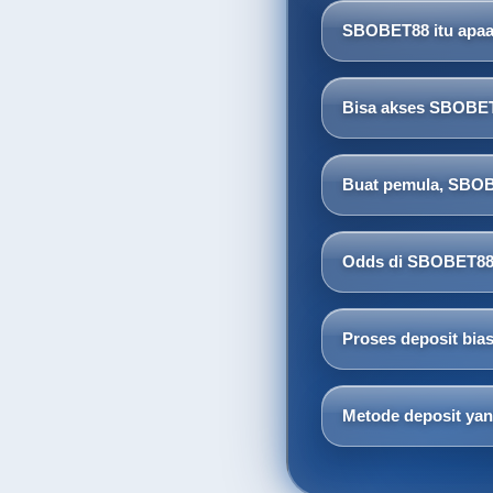
SBOBET88 itu apaa
SBOBET88 adalah plat
mulai dari liga-liga 
Bisa akses SBOBET
pertandingan dan pe
Selama situs lagi bis
cek pertandingan, at
Buat pemula, SBOB
Cukup gampang. Navig
online, lo nggak baka
Odds di SBOBET88 
Iya, odds biasanya m
bisa lihat perubahan 
Proses deposit bia
Selama data transak
yang dipilih, proses
Metode deposit yan
pertandingan.
Buat urusan transaksi
bank, tinggal sesuai