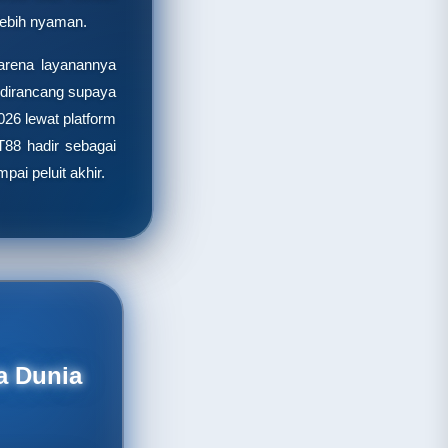
 lebih nyaman.
arena layanannya
a dirancang supaya
026 lewat platform
88 hadir sebagai
ai peluit akhir.
a Dunia