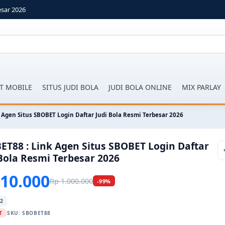
esar 2026
T MOBILE
SITUS JUDI BOLA
JUDI BOLA ONLINE
MIX PARLAY
 Agen Situs SBOBET Login Daftar Judi Bola Resmi Terbesar 2026
ET88 : Link Agen Situs SBOBET Login Daftar
 Bola Resmi Terbesar 2026
10.000
Rp 1.000.000
-99%
 2
T
SKU:
SBOBET88