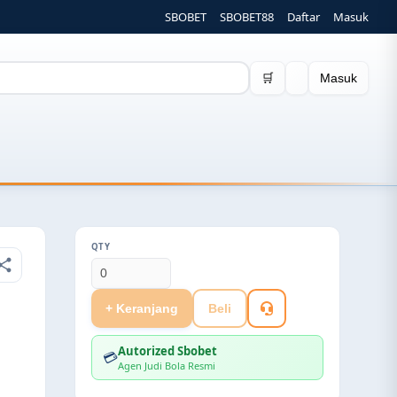
SBOBET
SBOBET88
Daftar
Masuk
🛒
Masuk
QTY
+ Keranjang
Beli
Autorized Sbobet
💳
Agen Judi Bola Resmi