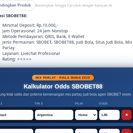
ndingkan Produk
Bandingkan hingga 5 produk dengan bantuan AI
asi SBOBET88:
Minimal Deposit: Rp.10.000,-
Jam Operasional: 24 Jam Nonstop
Metode Pembayaran: QRIS, Bank, E-Wallet
Jenis Permainan: SBOBET, SBOBET88, Judi Bola, Situs Judi Bola, Mix
Parlay
Layanan: Livechat Profesional
Rating: ⭐⭐⭐⭐⭐
MIX PARLAY · PIALA DUNIA 2026
Kalkulator Odds SBOBET88
tung total odds dan potensi kemenangan mix parlay judi bola agen SBOBET resmi
 1
TIM 2
PILIH
ODDS
×