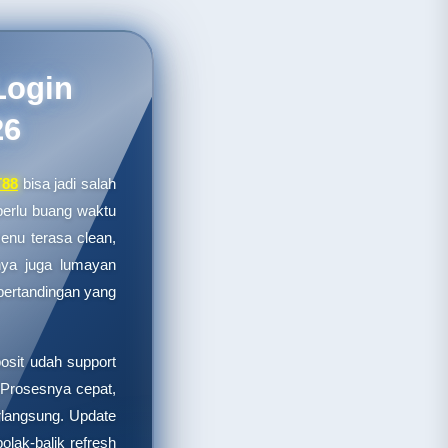
Login
26
88
bisa jadi salah
 perlu buang waktu
enu terasa clean,
nya juga lumayan
 pertandingan yang
osit udah support
. Prosesnya cepat,
rlangsung. Update
olak-balik refresh