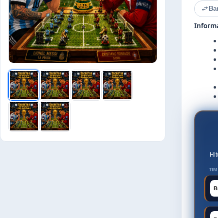
Ba
Inform
Hi
TIM