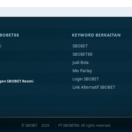
BOBET88
KEYWORD BERKAITAN
i
SBOBET
SBOBET88
Judi Bola
Mix Parlay
Login SBOBET
gen SBOBET Resmi
Link Alternatif SBOBET
© SBOBET
2026
PT SBOBET88. All rights reserved.