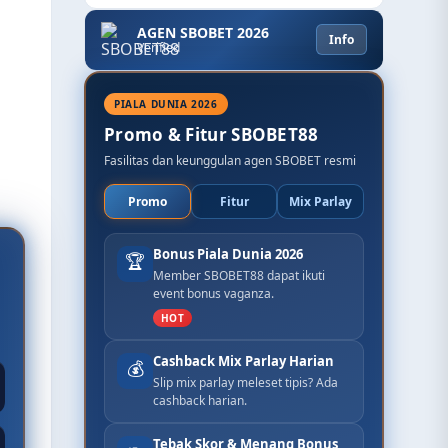
AGEN SBOBET 2026
Info
Verified
PIALA DUNIA 2026
Promo & Fitur SBOBET88
Fasilitas dan keunggulan agen SBOBET resmi
Promo
Fitur
Mix Parlay
Bonus Piala Dunia 2026
🏆
Member SBOBET88 dapat ikuti
event bonus vaganza.
HOT
Cashback Mix Parlay Harian
💰
Slip mix parlay meleset tipis? Ada
cashback harian.
Tebak Skor & Menang Bonus