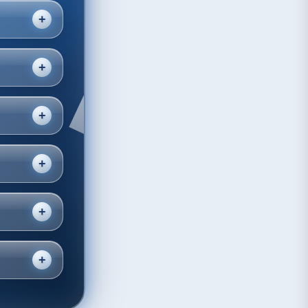
ak bola,
 ngikutin
uat login,
n bola
 Jadi lo
pembayaran
ti
u transfer