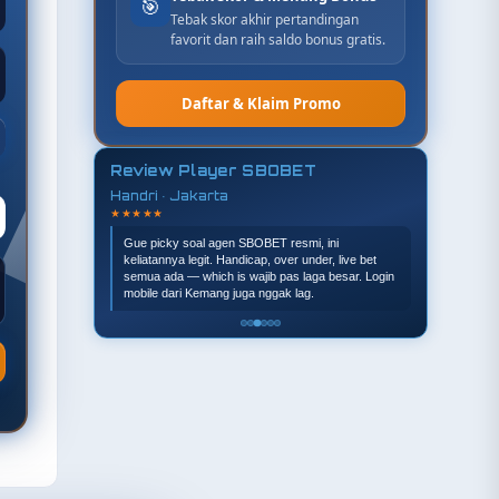
🎯
Tebak skor akhir pertandingan
favorit dan raih saldo bonus gratis.
Daftar & Klaim Promo
Review Player SBOBET
Handri · Jakarta
★★★★★
Gue picky soal agen SBOBET resmi, ini
keliatannya legit. Handicap, over under, live bet
semua ada — which is wajib pas laga besar. Login
mobile dari Kemang juga nggak lag.