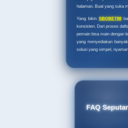
halaman. Buat yang suka mai
Yang bikin
SBOBET88
ban
konsisten. Dari proses daf
pemain bisa main dengan leb
yang menyediakan banyak 
solusi yang simpel, nyaman,
FAQ Seputar