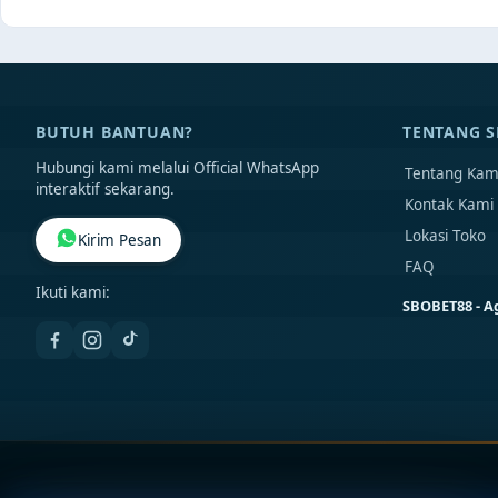
BUTUH BANTUAN?
TENTANG S
Hubungi kami melalui Official WhatsApp
Tentang Kam
interaktif sekarang.
Kontak Kami
Lokasi Toko
Kirim Pesan
FAQ
Ikuti kami:
SBOBET88 - A