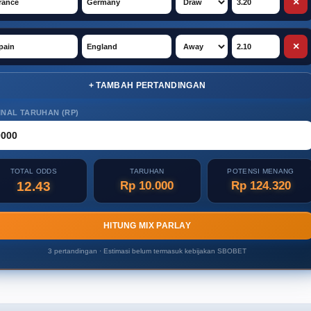
×
×
+ TAMBAH PERTANDINGAN
NAL TARUHAN (RP)
TOTAL ODDS
TARUHAN
POTENSI MENANG
12.43
Rp 10.000
Rp 124.320
HITUNG MIX PARLAY
3
pertandingan · Estimasi belum termasuk kebijakan SBOBET