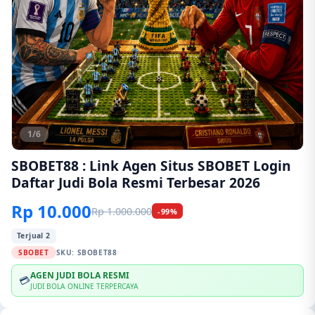
1/6
SBOBET88 : Link Agen Situs SBOBET Login
Daftar Judi Bola Resmi Terbesar 2026
Rp 10.000
Rp 1.000.000
-99%
Terjual 2
SBOBET
SKU:
SBOBET88
AGEN JUDI BOLA RESMI
💳
JUDI BOLA ONLINE TERPERCAYA