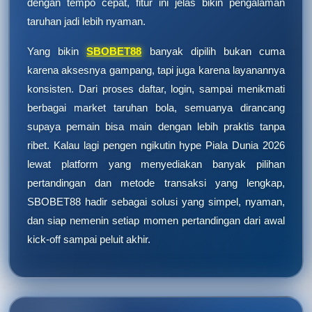
dengan tempo cepat, fitur ini jelas bikin pengalaman
taruhan jadi lebih nyaman.
Yang bikin
SBOBET88
banyak dipilih bukan cuma
karena aksesnya gampang, tapi juga karena layanannya
konsisten. Dari proses daftar, login, sampai menikmati
berbagai market taruhan bola, semuanya dirancang
supaya pemain bisa main dengan lebih praktis tanpa
ribet. Kalau lagi pengen ngikutin hype Piala Dunia 2026
lewat platform yang menyediakan banyak pilihan
pertandingan dan metode transaksi yang lengkap,
SBOBET88 hadir sebagai solusi yang simpel, nyaman,
dan siap nemenin setiap momen pertandingan dari awal
kick-off sampai peluit akhir.