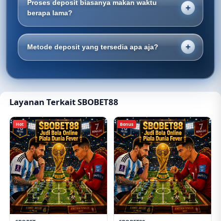
Proses deposit biasanya makan waktu
Jadi lo bisa lihat perubahan yang terjadi tanpa harus
berapa lama?
nunggu update terlalu lama.
Selama data transaksi yang dimasukin udah benar
dan nggak ada kendala dari metode pembayaran
Metode deposit yang tersedia apa aja?
yang dipilih, prosesnya umumnya berjalan cepat
Buat urusan transaksi udah cukup fleksibel. Lo bisa
sehingga lo bisa langsung lanjut menikmati
pilih deposit lewat QRIS, E-Wallet, atau transfer bank,
pertandingan.
tinggal sesuaikan sama metode pembayaran yang
Layanan Terkait SBOBET88
paling sering lo pakai.
Hot
Bonus