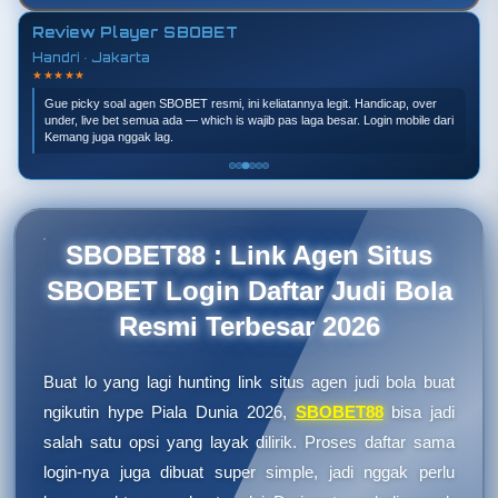
Review Player SBOBET
Handri · Jakarta
★★★★★
Gue picky soal agen SBOBET resmi, ini keliatannya legit. Handicap, over
under, live bet semua ada — which is wajib pas laga besar. Login mobile dari
Kemang juga nggak lag.
SBOBET88 : Link Agen Situs
SBOBET Login Daftar Judi Bola
Resmi Terbesar 2026
Buat lo yang lagi hunting link situs agen judi bola buat
ngikutin hype Piala Dunia 2026,
SBOBET88
bisa jadi
salah satu opsi yang layak dilirik. Proses daftar sama
login-nya juga dibuat super simple, jadi nggak perlu