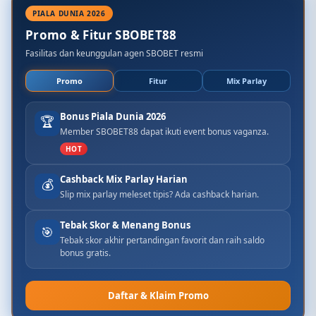
PIALA DUNIA 2026
Promo & Fitur SBOBET88
Fasilitas dan keunggulan agen SBOBET resmi
Promo
Fitur
Mix Parlay
Bonus Piala Dunia 2026
🏆
Member SBOBET88 dapat ikuti event bonus vaganza.
HOT
Cashback Mix Parlay Harian
💰
Slip mix parlay meleset tipis? Ada cashback harian.
Tebak Skor & Menang Bonus
🎯
Tebak skor akhir pertandingan favorit dan raih saldo
bonus gratis.
Daftar & Klaim Promo