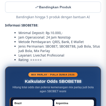
Bandingkan Produk
Bandingkan hingga 5 produk dengan bantuan AI
Informasi SBOBET88:
Minimal Deposit: Rp.10.000,-
Jam Operasional: 24 Jam Nonstop
Metode Pembayaran: QRIS, Bank, E-Wallet
Jenis Permainan: SBOBET, SBOBET88, Judi Bola, Situs
Judi Bola, Mix Parlay
Layanan: Livechat Profesional
Rating: ⭐⭐⭐⭐⭐
MIX PARLAY · PIALA DUNIA 2026
Kalkulator Odds SBOBET88
Hitung total odds dan potensi kemenangan mix parlay judi bola
agen SBOBET resmi