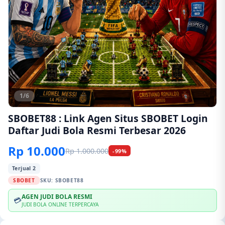
1/6
SBOBET88 : Link Agen Situs SBOBET Login
Daftar Judi Bola Resmi Terbesar 2026
Rp 10.000
Rp 1.000.000
-99%
Terjual 2
SBOBET
SKU:
SBOBET88
AGEN JUDI BOLA RESMI
💳
JUDI BOLA ONLINE TERPERCAYA