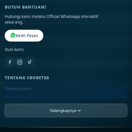
BUTUH BANTUAN?
Hubungi kami melalui Official WhatsApp interaktif
sekarang.
Kirim Pesan
Ikuti kami:
TENTANG SBOBET88
Tentang Kami
Kontak Kami
Lokasi Toko
Selengkapnya
FAQ
SBOBET88 - Agen SBOBET Resmi
KEYWORD BERKAITAN