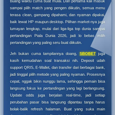
buang waktu cuma buat mulai. Dari pertama kali masuk
sampai pilih match yang pengen diikutin, semua menu
terasa clean, gampang dipahami, dan nyaman dipakai,
baik lewat HP maupun desktop. Pilihan market-nya juga
lumayan lengkap, mulai dari liga-liga top dunia sampai
pertandingan Piala Dunia 2026, jadi lo bebas milih
pertandingan yang paling seru buat diikutin.
Jeh bukan cuma tampilannya doang,
SBOBET
juga
kasih kemudahan soal transaksi nih. Deposit udah
support QRIS, E-Wallet, dan transfer dari berbagai bank,
jadi tinggal pilih metode yang paling nyaman. Prosesnya
cepat, nggak bikin nunggu lama, sehingga pemain bisa
langsung fokus ke pertandingan yang lagi berlangsung.
Update odds juga berjalan real-time, jadi setiap
perubahan pasar bisa langsung dipantau tanpa harus
bolak-balik refresh halaman. Buat yang suka main