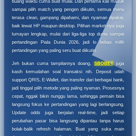
buang waktu cuma buat mulai. Dari pertama kali masuk
sampai pilih match yang pengen diikutin, semua menu
terasa clean, gampang dipahami, dan nyaman dipakai,
baik lewat HP maupun desktop. Pilihan market-nya juga
lumayan lengkap, mulai dari liga-liga top dunia sampai
pertandingan Piala Dunia 2026, jadi lo bebas milih
pertandingan yang paling seru buat diikutin.
Jeh bukan cuma tampilannya doang,
SBOBET
juga
kasih kemudahan soal transaksi nih. Deposit udah
support QRIS, E-Wallet, dan transfer dari berbagai bank,
jadi tinggal pilih metode yang paling nyaman. Prosesnya
cepat, nggak bikin nunggu lama, sehingga pemain bisa
langsung fokus ke pertandingan yang lagi berlangsung.
Update odds juga berjalan real-time, jadi setiap
perubahan pasar bisa langsung dipantau tanpa harus
bolak-balik refresh halaman. Buat yang suka main