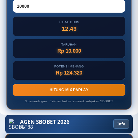
TOTAL ODDS
12.43
TARUHAN
Rp 10.000
POTENSI MENANG
Rp 124.320
HITUNG MIX PARLAY
3
pertandingan · Estimasi belum termasuk kebijakan SBOBET
AGEN SBOBET 2026
Info
Verified