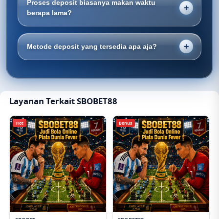
Proses deposit biasanya makan waktu
Jadi lo bisa lihat perubahan yang terjadi tanpa harus
berapa lama?
nunggu update terlalu lama.
Selama data transaksi yang dimasukin udah benar
dan nggak ada kendala dari metode pembayaran
Metode deposit yang tersedia apa aja?
yang dipilih, prosesnya umumnya berjalan cepat
Buat urusan transaksi udah cukup fleksibel. Lo bisa
sehingga lo bisa langsung lanjut menikmati
pilih deposit lewat QRIS, E-Wallet, atau transfer bank,
pertandingan.
tinggal sesuaikan sama metode pembayaran yang
Layanan Terkait SBOBET88
paling sering lo pakai.
Hot
Bonus