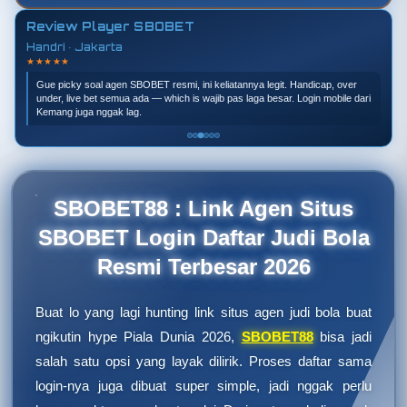
Review Player SBOBET
Handri · Jakarta
★★★★★
Gue picky soal agen SBOBET resmi, ini keliatannya legit. Handicap, over
under, live bet semua ada — which is wajib pas laga besar. Login mobile dari
Kemang juga nggak lag.
SBOBET88 : Link Agen Situs
SBOBET Login Daftar Judi Bola
Resmi Terbesar 2026
Buat lo yang lagi hunting link situs agen judi bola buat
ngikutin hype Piala Dunia 2026,
SBOBET88
bisa jadi
salah satu opsi yang layak dilirik. Proses daftar sama
login-nya juga dibuat super simple, jadi nggak perlu