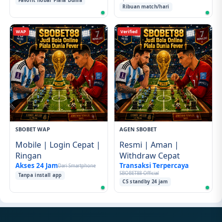
Favorit nobar Piala Dunia
Ribuan match/hari
WAP
Verified
SBOBET WAP
AGEN SBOBET
Mobile
|
Login Cepat
|
Resmi
|
Aman
|
Ringan
Withdraw Cepat
Akses 24 Jam
Transaksi Terpercaya
Dari Smartphone
SBOBET88 Official
Tanpa install app
CS standby 24 jam