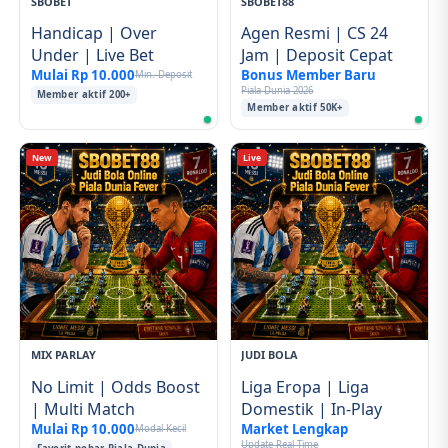
SBOBET
SBOBET88
Handicap
|
Over
Agen Resmi
|
CS 24
Under
|
Live Bet
Jam
|
Deposit Cepat
Mulai Rp 10.000
Bonus Member Baru
Min. Deposit
Piala Dunia 2026
Member aktif 200+
Member aktif 50K+
New
Live
MIX PARLAY
JUDI BOLA
No Limit
|
Odds Boost
Liga Eropa
|
Liga
|
Multi Match
Domestik
|
In-Play
Mulai Rp 10.000
Market Lengkap
Modal Kecil
Update Real-Time