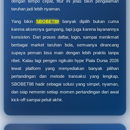
dengan tempo cepat, fitur ini jelas bikin pengalaman
taruhan jadi lebih nyaman.
Yang bikin
SBOBET88
banyak dipilih bukan cuma
karena aksesnya gampang, tapi juga karena layanannya
konsisten. Dari proses daftar, login, sampai menikmati
berbagai market taruhan bola, semuanya dirancang
supaya pemain bisa main dengan lebih praktis tanpa
ribet. Kalau lagi pengen ngikutin hype Piala Dunia 2026
lewat platform yang menyediakan banyak pilihan
pertandingan dan metode transaksi yang lengkap,
SBOBET88 hadir sebagai solusi yang simpel, nyaman,
dan siap nemenin setiap momen pertandingan dari awal
kick-off sampai peluit akhir.