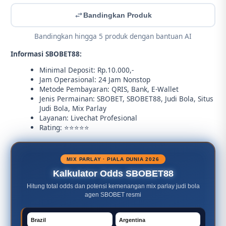
Bandingkan Produk
Bandingkan hingga 5 produk dengan bantuan AI
Informasi SBOBET88:
Minimal Deposit: Rp.10.000,-
Jam Operasional: 24 Jam Nonstop
Metode Pembayaran: QRIS, Bank, E-Wallet
Jenis Permainan: SBOBET, SBOBET88, Judi Bola, Situs
Judi Bola, Mix Parlay
Layanan: Livechat Profesional
Rating: ⭐⭐⭐⭐⭐
MIX PARLAY · PIALA DUNIA 2026
Kalkulator Odds SBOBET88
Hitung total odds dan potensi kemenangan mix parlay judi bola
agen SBOBET resmi