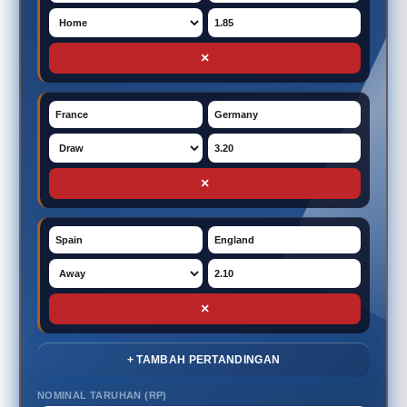
×
×
×
+ TAMBAH PERTANDINGAN
NOMINAL TARUHAN (RP)