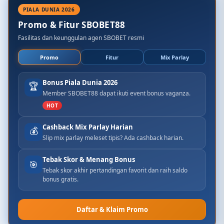
PIALA DUNIA 2026
Promo & Fitur SBOBET88
Fasilitas dan keunggulan agen SBOBET resmi
Promo
Fitur
Mix Parlay
Bonus Piala Dunia 2026
🏆
Member SBOBET88 dapat ikuti event bonus vaganza.
HOT
Cashback Mix Parlay Harian
💰
Slip mix parlay meleset tipis? Ada cashback harian.
Tebak Skor & Menang Bonus
🎯
Tebak skor akhir pertandingan favorit dan raih saldo
bonus gratis.
Daftar & Klaim Promo