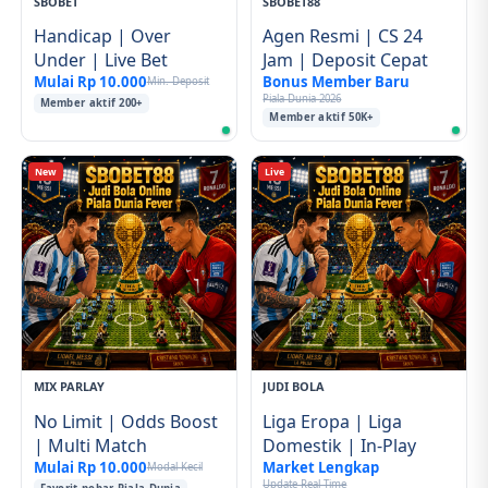
SBOBET
SBOBET88
Handicap
|
Over
Agen Resmi
|
CS 24
Under
|
Live Bet
Jam
|
Deposit Cepat
Mulai Rp 10.000
Bonus Member Baru
Min. Deposit
Piala Dunia 2026
Member aktif 200+
Member aktif 50K+
New
Live
MIX PARLAY
JUDI BOLA
No Limit
|
Odds Boost
Liga Eropa
|
Liga
|
Multi Match
Domestik
|
In-Play
Mulai Rp 10.000
Market Lengkap
Modal Kecil
Update Real-Time