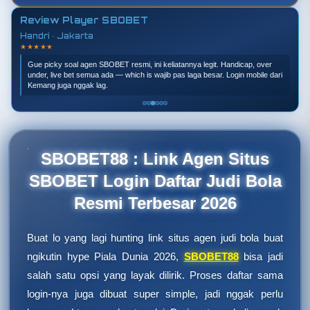
Review Player SBOBET
Handri · Jakarta
★★★★★
Gue picky soal agen SBOBET resmi, ini keliatannya legit. Handicap, over
under, live bet semua ada — which is wajib pas laga besar. Login mobile dari
Kemang juga nggak lag.
SBOBET88 : Link Agen Situs
SBOBET Login Daftar Judi Bola
Resmi Terbesar 2026
Buat lo yang lagi hunting link situs agen judi bola buat
ngikutin hype Piala Dunia 2026,
SBOBET88
bisa jadi
salah satu opsi yang layak dilirik. Proses daftar sama
login-nya juga dibuat super simple, jadi nggak perlu