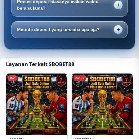
Proses deposit biasanya makan waktu
Jadi lo bisa lihat perubahan yang terjadi tanpa harus
berapa lama?
nunggu update terlalu lama.
Selama data transaksi yang dimasukin udah benar
dan nggak ada kendala dari metode pembayaran
Metode deposit yang tersedia apa aja?
yang dipilih, prosesnya umumnya berjalan cepat
Buat urusan transaksi udah cukup fleksibel. Lo bisa
sehingga lo bisa langsung lanjut menikmati
pilih deposit lewat QRIS, E-Wallet, atau transfer bank,
pertandingan.
tinggal sesuaikan sama metode pembayaran yang
Layanan Terkait SBOBET88
paling sering lo pakai.
Hot
Bonus