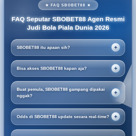
★ FAQ SBOBET88 ★
FAQ Seputar SBOBET88 Agen Resmi
Judi Bola Piala Dunia 2026
SBOBET88 itu apaan sih?
SBOBET88 adalah platform taruhan bola online yang
nyediain berbagai pilihan market sepak bola, mulai
Bisa akses SBOBET88 kapan aja?
dari liga-liga populer sampai event besar kayak Piala
Selama situs lagi bisa diakses dan koneksi internet lo
Dunia 2026. Jadi kalau lo suka ngikutin pertandingan
stabil, akun bisa dipakai kapan aja buat login, cek
Buat pemula, SBOBET88 gampang dipakai
dan pengen pasang taruhan, semuanya udah
pertandingan, atau melakukan transaksi sesuai
nggak?
tersedia dalam satu tempat.
kebutuhan.
Cukup gampang. Navigasinya dibuat simpel, jadi
meskipun baru pertama kali coba taruhan bola
Odds di SBOBET88 update secara real-time?
online, lo nggak bakal bingung cari menu login,
Iya, odds biasanya mengikuti pergerakan
daftar, ataupun pilihan pertandingan.
pertandingan dan kondisi pasar secara real-time.