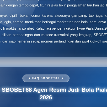
n dengan tempo cepat, fitur ini jelas bikin pengalaman taruhan jadi
yak dipilih bukan cuma karena aksesnya gampang, tapi juga k
tar, login, sampai menikmati berbagai market taruhan bola, semuany
ih praktis tanpa ribet. Kalau lagi pengen ngikutin hype Piala Dunia 2
pilihan pertandingan dan metode transaksi yang lengkap, SBOBET
 dan siap nemenin setiap momen pertandingan dari awal kick-off samp
★ FAQ SBOBET88 ★
 SBOBET88 Agen Resmi Judi Bola Pial
2026