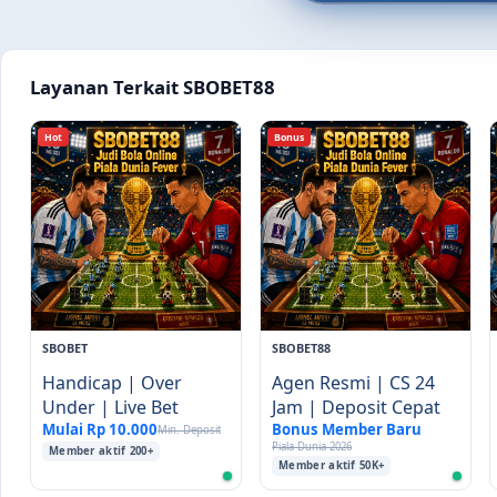
Layanan Terkait SBOBET88
Hot
Bonus
SBOBET
SBOBET88
Handicap
|
Over
Agen Resmi
|
CS 24
Under
|
Live Bet
Jam
|
Deposit Cepat
Mulai Rp 10.000
Bonus Member Baru
Min. Deposit
Piala Dunia 2026
Member aktif 200+
Member aktif 50K+