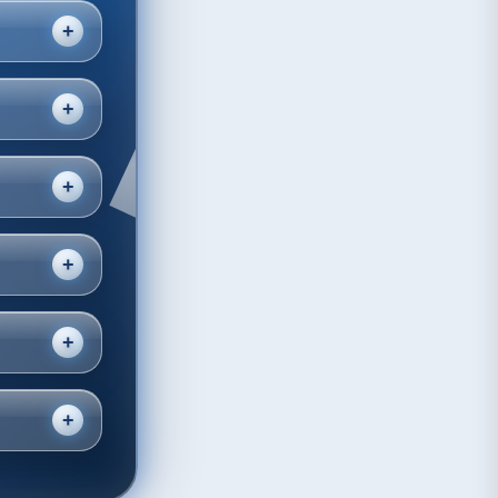
ak bola,
 ngikutin
uat login,
n bola
 Jadi lo
pembayaran
ti
u transfer