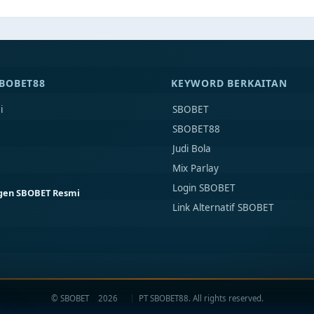
BOBET88
KEYWORD BERKAITAN
i
SBOBET
SBOBET88
Judi Bola
Mix Parlay
Login SBOBET
gen SBOBET Resmi
Link Alternatif SBOBET
© SBOBET
2026
PT SBOBET88. All rights reserved.