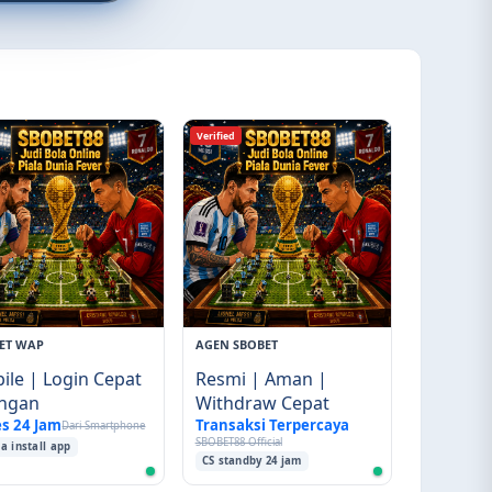
Verified
ET WAP
AGEN SBOBET
ile
|
Login Cepat
Resmi
|
Aman
|
ngan
Withdraw Cepat
s 24 Jam
Transaksi Terpercaya
Dari Smartphone
SBOBET88 Official
a install app
CS standby 24 jam