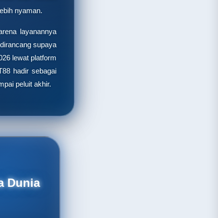
 lebih nyaman.
arena layanannya
a dirancang supaya
026 lewat platform
88 hadir sebagai
ai peluit akhir.
a Dunia