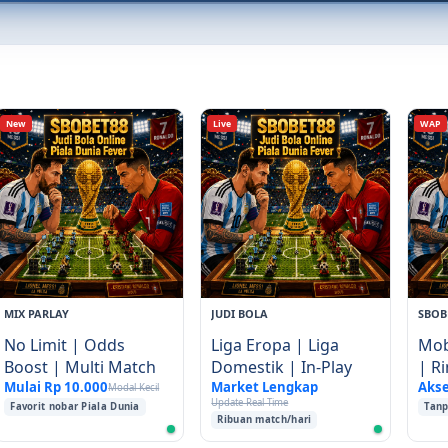
New
Live
WAP
MIX PARLAY
JUDI BOLA
SBOB
No Limit
|
Odds
Liga Eropa
|
Liga
Mob
Boost
|
Multi Match
Domestik
|
In-Play
|
Ri
Mulai Rp 10.000
Market Lengkap
Akse
Modal Kecil
Update Real-Time
Favorit nobar Piala Dunia
Tanp
Ribuan match/hari