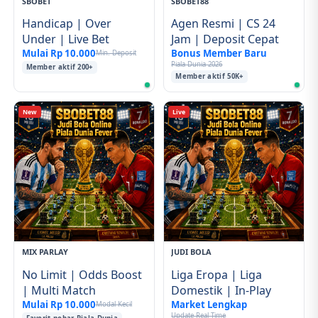
SBOBET
SBOBET88
Handicap
|
Over
Agen Resmi
|
CS 24
Under
|
Live Bet
Jam
|
Deposit Cepat
Mulai Rp 10.000
Bonus Member Baru
Min. Deposit
Piala Dunia 2026
Member aktif 200+
Member aktif 50K+
New
Live
MIX PARLAY
JUDI BOLA
No Limit
|
Odds Boost
Liga Eropa
|
Liga
|
Multi Match
Domestik
|
In-Play
Mulai Rp 10.000
Market Lengkap
Modal Kecil
Update Real-Time