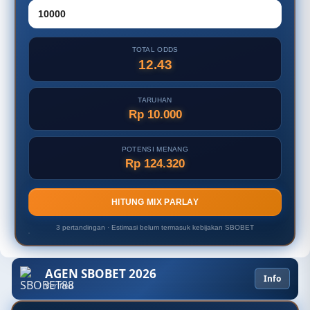
TOTAL ODDS
12.43
TARUHAN
Rp 10.000
POTENSI MENANG
Rp 124.320
HITUNG MIX PARLAY
3
pertandingan · Estimasi belum termasuk kebijakan SBOBET
AGEN SBOBET 2026
Info
Verified