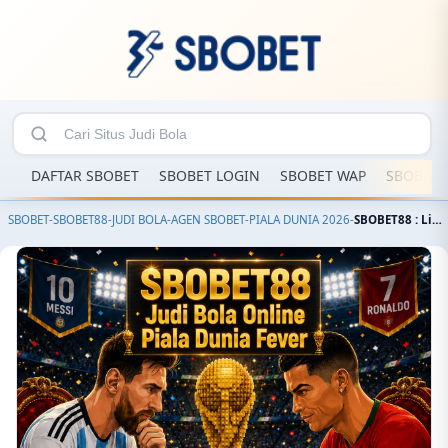
DAFTAR SBOBET
SBOBET LOGIN
SBOBET WAP
SBOBET 
SBOBET
-
SBOBET88
-
JUDI BOLA
-
AGEN SBOBET
-
PIALA DUNIA 2026
-
SBOBET88 : Link Agen Situs SBOBET Login Daftar Judi Bola Resmi Terbesar 2026