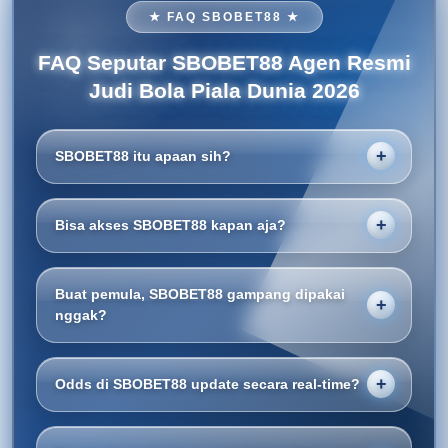
★ FAQ SBOBET88 ★
FAQ Seputar SBOBET88 Agen Resmi
Judi Bola Piala Dunia 2026
SBOBET88 itu apaan sih?
SBOBET88 adalah platform taruhan bola online yang
nyediain berbagai pilihan market sepak bola, mulai
Bisa akses SBOBET88 kapan aja?
dari liga-liga populer sampai event besar kayak Piala
Selama situs lagi bisa diakses dan koneksi internet lo
Dunia 2026. Jadi kalau lo suka ngikutin pertandingan
stabil, akun bisa dipakai kapan aja buat login, cek
Buat pemula, SBOBET88 gampang dipakai
dan pengen pasang taruhan, semuanya udah
pertandingan, atau melakukan transaksi sesuai
nggak?
tersedia dalam satu tempat.
kebutuhan.
Cukup gampang. Navigasinya dibuat simpel, jadi
meskipun baru pertama kali coba taruhan bola
Odds di SBOBET88 update secara real-time?
online, lo nggak bakal bingung cari menu login,
Iya, odds biasanya mengikuti pergerakan
daftar, ataupun pilihan pertandingan.
pertandingan dan kondisi pasar secara real-time.