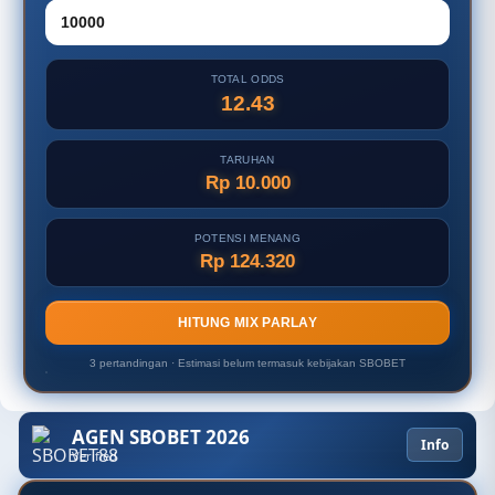
TOTAL ODDS
12.43
TARUHAN
Rp 10.000
POTENSI MENANG
Rp 124.320
HITUNG MIX PARLAY
3
pertandingan · Estimasi belum termasuk kebijakan SBOBET
AGEN SBOBET 2026
Info
Verified