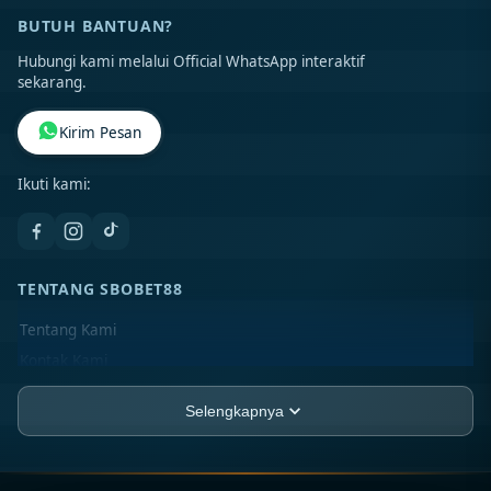
BUTUH BANTUAN?
Hubungi kami melalui Official WhatsApp interaktif
sekarang.
Kirim Pesan
Ikuti kami:
TENTANG SBOBET88
Tentang Kami
Kontak Kami
Lokasi Toko
Selengkapnya
FAQ
SBOBET88 - Agen SBOBET Resmi
KEYWORD BERKAITAN