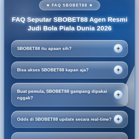
★ FAQ SBOBET88 ★
FAQ Seputar SBOBET88 Agen Resmi
Judi Bola Piala Dunia 2026
SBOBET88 itu apaan sih?
SBOBET88 adalah platform taruhan bola online yang
nyediain berbagai pilihan market sepak bola, mulai
Bisa akses SBOBET88 kapan aja?
dari liga-liga populer sampai event besar kayak Piala
Selama situs lagi bisa diakses dan koneksi internet lo
Dunia 2026. Jadi kalau lo suka ngikutin pertandingan
stabil, akun bisa dipakai kapan aja buat login, cek
Buat pemula, SBOBET88 gampang dipakai
dan pengen pasang taruhan, semuanya udah
pertandingan, atau melakukan transaksi sesuai
nggak?
tersedia dalam satu tempat.
kebutuhan.
Cukup gampang. Navigasinya dibuat simpel, jadi
meskipun baru pertama kali coba taruhan bola
Odds di SBOBET88 update secara real-time?
online, lo nggak bakal bingung cari menu login,
Iya, odds biasanya mengikuti pergerakan
daftar, ataupun pilihan pertandingan.
pertandingan dan kondisi pasar secara real-time.