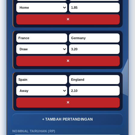
×
×
×
+ TAMBAH PERTANDINGAN
NOMINAL TARUHAN (RP)