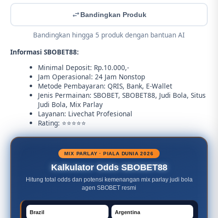
Bandingkan Produk
Bandingkan hingga 5 produk dengan bantuan AI
Informasi SBOBET88:
Minimal Deposit: Rp.10.000,-
Jam Operasional: 24 Jam Nonstop
Metode Pembayaran: QRIS, Bank, E-Wallet
Jenis Permainan: SBOBET, SBOBET88, Judi Bola, Situs
Judi Bola, Mix Parlay
Layanan: Livechat Profesional
Rating: ⭐⭐⭐⭐⭐
MIX PARLAY · PIALA DUNIA 2026
Kalkulator Odds SBOBET88
Hitung total odds dan potensi kemenangan mix parlay judi bola
agen SBOBET resmi