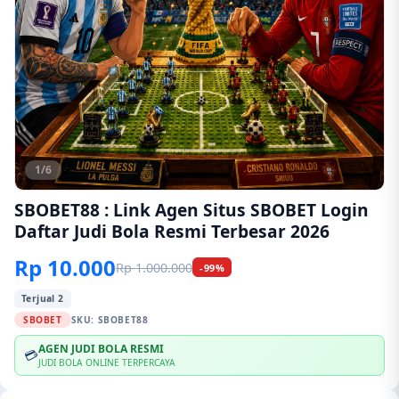
1/6
SBOBET88 : Link Agen Situs SBOBET Login
Daftar Judi Bola Resmi Terbesar 2026
Rp 10.000
Rp 1.000.000
-99%
Terjual 2
SBOBET
SKU:
SBOBET88
AGEN JUDI BOLA RESMI
💳
JUDI BOLA ONLINE TERPERCAYA