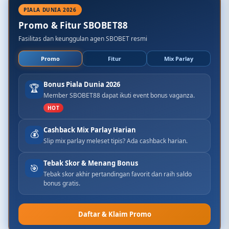
PIALA DUNIA 2026
Promo & Fitur SBOBET88
Fasilitas dan keunggulan agen SBOBET resmi
Promo
Fitur
Mix Parlay
Bonus Piala Dunia 2026
🏆
Member SBOBET88 dapat ikuti event bonus vaganza.
HOT
Cashback Mix Parlay Harian
💰
Slip mix parlay meleset tipis? Ada cashback harian.
Tebak Skor & Menang Bonus
🎯
Tebak skor akhir pertandingan favorit dan raih saldo
bonus gratis.
Daftar & Klaim Promo