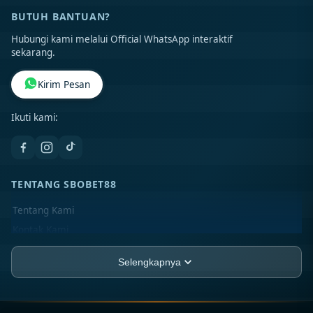
BUTUH BANTUAN?
Hubungi kami melalui Official WhatsApp interaktif
sekarang.
Kirim Pesan
Ikuti kami:
TENTANG SBOBET88
Tentang Kami
Kontak Kami
Lokasi Toko
Selengkapnya
FAQ
SBOBET88 - Agen SBOBET Resmi
KEYWORD BERKAITAN