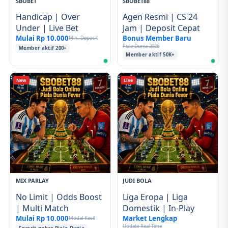
SBOBET
SBOBET88
Handicap
|
Over
Agen Resmi
|
CS 24
Under
|
Live Bet
Jam
|
Deposit Cepat
Mulai Rp 10.000
Bonus Member Baru
Min. Deposit
Piala Dunia 2026
Member aktif 200+
Member aktif 50K+
New
Live
MIX PARLAY
JUDI BOLA
No Limit
|
Odds Boost
Liga Eropa
|
Liga
|
Multi Match
Domestik
|
In-Play
Mulai Rp 10.000
Market Lengkap
Modal Kecil
Update Real-Time