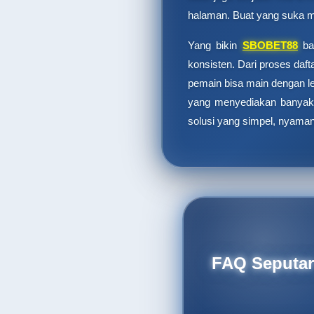
halaman. Buat yang suka mai
Yang bikin
SBOBET88
ban
konsisten. Dari proses daf
pemain bisa main dengan leb
yang menyediakan banyak 
solusi yang simpel, nyaman,
FAQ Seputar