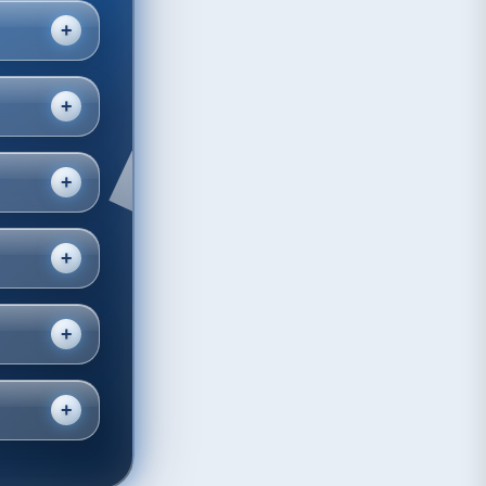
ak bola,
 ngikutin
uat login,
n bola
 Jadi lo
pembayaran
ti
u transfer