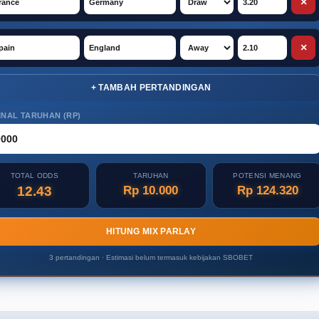
×
×
+ TAMBAH PERTANDINGAN
NAL TARUHAN (RP)
TOTAL ODDS
TARUHAN
POTENSI MENANG
12.43
Rp 10.000
Rp 124.320
HITUNG MIX PARLAY
3
pertandingan · Estimasi belum termasuk kebijakan SBOBET