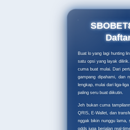
SBOBET88
Dafta
Buat lo yang lagi hunting l
satu opsi yang layak diliri
cuma buat mulai. Dari per
gampang dipahami, dan n
lengkap, mulai dari liga-li
paling seru buat diikutin.
Jeh bukan cuma tampilan
QRIS, E-Wallet, dan transf
nggak bikin nunggu lama, 
odds juga berjalan real-tim