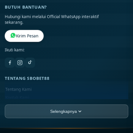
BUTUH BANTUAN?
Hubungi kami melalui Official WhatsApp interaktif
sekarang.
Kirim Pesan
Ikuti kami:
TENTANG SBOBET88
Tentang Kami
Kontak Kami
Lokasi Toko
Selengkapnya
FAQ
SBOBET88 - Agen SBOBET Resmi
KEYWORD BERKAITAN