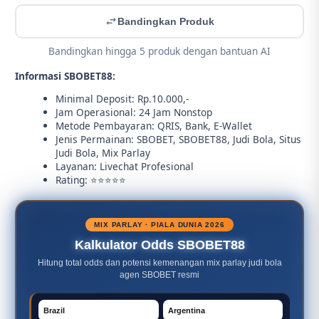
Bandingkan Produk
Bandingkan hingga 5 produk dengan bantuan AI
Informasi SBOBET88:
Minimal Deposit: Rp.10.000,-
Jam Operasional: 24 Jam Nonstop
Metode Pembayaran: QRIS, Bank, E-Wallet
Jenis Permainan: SBOBET, SBOBET88, Judi Bola, Situs
Judi Bola, Mix Parlay
Layanan: Livechat Profesional
Rating: ⭐⭐⭐⭐⭐
MIX PARLAY · PIALA DUNIA 2026
Kalkulator Odds SBOBET88
Hitung total odds dan potensi kemenangan mix parlay judi bola
agen SBOBET resmi